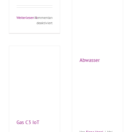
Weiterlesen
Kommentare
für
deaktiviert
TMI
Keramik
Abwasser
Gas C3 IoT
Von
Fiona Vogel
|
Mai