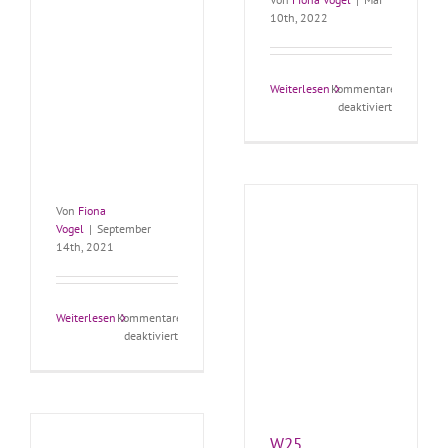
10th, 2022
Weiterlesen
Kommentare
für
deaktiviert
Abwasser
Von
Fiona
Vogel
|
September
14th, 2021
Weiterlesen
Kommentare
für
deaktiviert
Gas
C3
IoT
W25