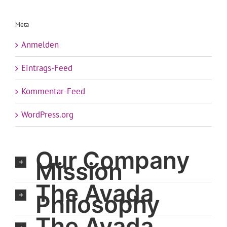
Meta
Anmelden
Eintrags-Feed
Kommentar-Feed
WordPress.org
Our Company
Mission
The Avada
Philosophy
The Avada