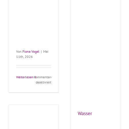
Von
Fiona Vogel
|
Mai
11th, 2026
Weiterlesen
Kommentare
für
deaktiviert
mikromec®
Precisio
B3
Wasser