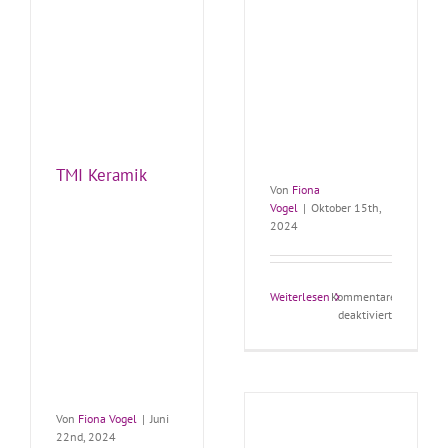
TMI Keramik
Von
Fiona
Vogel
|
Oktober 15th,
2024
Weiterlesen
Kommentare
für
deaktiviert
mikromec
Prüfautom
Wasser
Von
Fiona Vogel
|
Juni
22nd, 2024