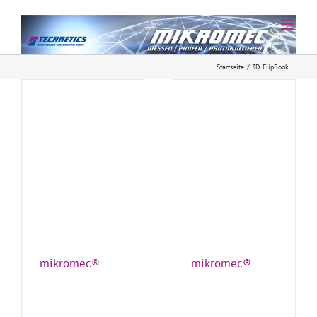
Zum
Inhalt
springen
Startseite
3D FlipBook
mikromec®
mikromec®