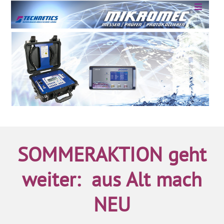
Zum
Toggle
Inhalt
Navigat
springen
HOME
PRODUKTE
SERVICE
SCHULUNGEN
SOMMERAKTION geht
DOWNLOADS
weiter: aus Alt mach
NEU
KONTAKT