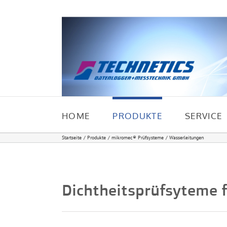
Zum
Inhalt
springen
HOME
PRODUKTE
SERVICE
Startseite
Produkte
mikromec® Prüfsysteme
Wasserleitungen
Dichtheitsprüfsyteme 