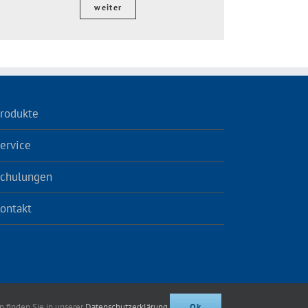
weiter
rodukte
ervice
chulungen
ontakt
 finden Sie in unserer
Datenschutzerklärung.
Ok