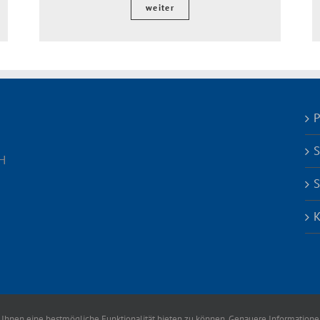
weiter
P
S
H
S
K
 Ihnen eine bestmögliche Funktionalität bieten zu können. Genauere Informationen