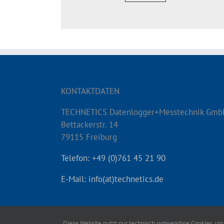
KONTAKTDATEN
TECHNETICS Datenlogger+Messtechnik Gmb
Bettackerstr. 14
79115 Freiburg
Telefon: +49 (0)761 45 21 90
E-Mail: info(at)technetics.de
Diese Website nutzt nur technisch notwendige Cookies, um