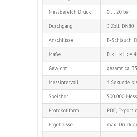
Messbereich Druck
0 … 20 bar
Durchgang
3 Zoll, DN80
Anschlüsse
B-Schlauch, 
Maße
B x L x H: = 
Gewicht
gesamt ca. 35
Messintervall
1 Sekunde bi
Speicher
500.000 Mess
Protokollform
PDF, Export 
Ergebnisse
max. Druck / 