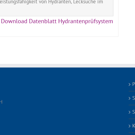
eistungsfähigkeit von Hydranten, Lecksuche im
Download Datenblatt Hydrantenprüfsystem
P
S
H
S
K