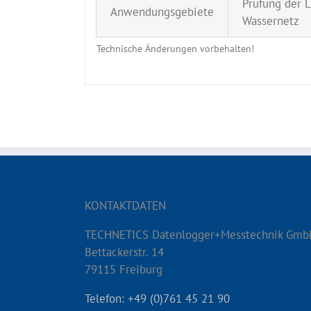
Prüfung der L
Anwendungsgebiete
Wassernetz
Technische Änderungen vorbehalten!
KONTAKTDATEN
TECHNETICS Datenlogger+Messtechnik Gmb
Bettackerstr. 14
79115 Freiburg
Telefon: +49 (0)761 45 21 90