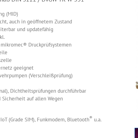
ng (MID)
cht, auch in geöffnetem Zustand
iterbar und updatefähig
kl.
n mikromec® Druckprüfsystemen
eile
szelle
ernetz geeignet
wehrpumpen (Verschleißprüfung)
al), Dichtheitsprüfungen durchführbar
d Sicherheit auf allen Wegen
®
 IoT (Grade SIM), Funkmodem, Bluetooth
u.a.