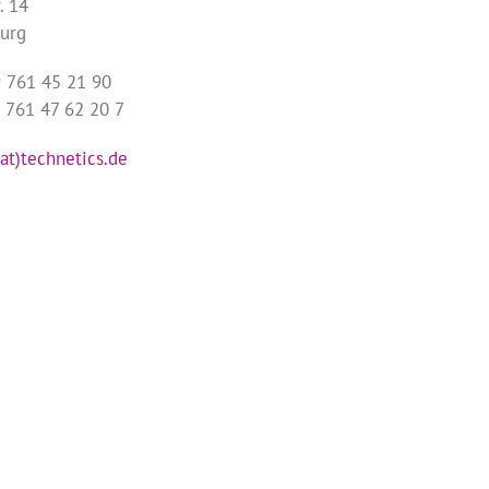
. 14
burg
9 761 45 21 90
9 761 47 62 20 7
(at)technetics.de