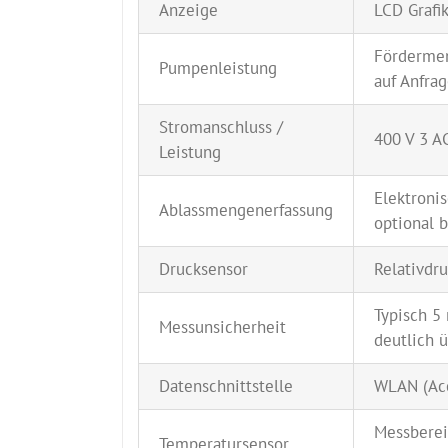
Anzeige
LCD Grafi
Fördermeng
Pumpenleistung
auf Anfrag
Stromanschluss /
400 V 3 A
Leistung
Elektroni
Ablassmengenerfassung
optional b
Drucksensor
Relativdr
Typisch 5
Messunsicherheit
deutlich ü
Datenschnittstelle
WLAN (Acc
Messbereic
Temperatursensor