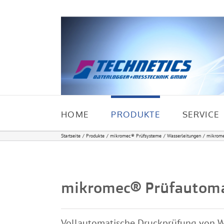
Zum
Inhalt
springen
HOME
PRODUKTE
SERVICE
Startseite
Produkte
mikromec® Prüfsysteme
Wasserleitungen
mikrome
mikromec® Prüfautom
Vollautomatische Druckprüfung von W