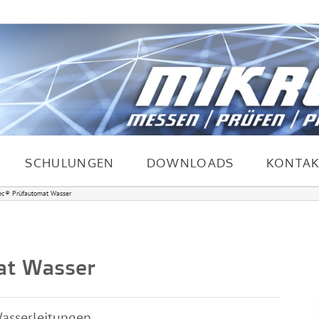
SCHULUNGEN
DOWNLOADS
KONTAK
c® Prüfautomat Wasser
at Wasser
asserleitungen