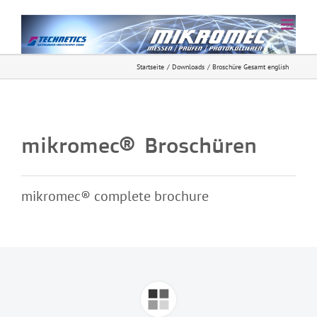
Zum
Inhalt
springen
Startseite
Downloads
Broschüre Gesamt english
mikromec® Broschüren
mikromec® complete brochure