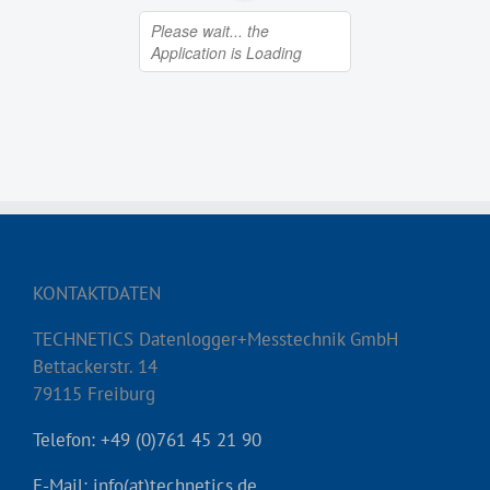
KONTAKTDATEN
TECHNETICS Datenlogger+Messtechnik GmbH
Bettackerstr. 14
79115 Freiburg
Telefon: +49 (0)761 45 21 90
E-Mail: info(at)technetics.de